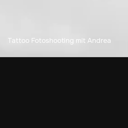
Tattoo Fotoshooting mit Andrea
6. März 2024
Hallo Fotofreunde!
Heute nehme ich euch mit auf eine Reise in mein kleines
Homestudio hier in Obersulm, nahe Heilbronn, wo wir
kürzlich ein außergewöhnliches Tattoo Fotoshooting mit
meiner lieben Freundin Andrea erlebt haben. Dieses Mal