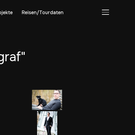
ojekte
Reisen/Tourdaten
SEITENLEIST
graf"