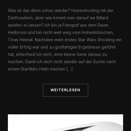
Was ist das denn schon wieder? Homeshooting mit der
Darthvaderin, aber wie kommt man darauf sie Billard
spielen zu lassen? Ich bin ja Fotograf aus dem Raum
Heilbronn und bin nicht weit weg vom Hohenlohischen,
Tinas Heimat. Nachdem mein erstes Star Wars Shooting ein
voller Erfolg war und zu großartigen Ergebnisse geführt
hat, entschied ich mich, eine kleine Serie daraus zu
machen. Damit ich mich nicht wieder auf die Suche nach
einem StarWars Helm machen […]
WEITERLESEN