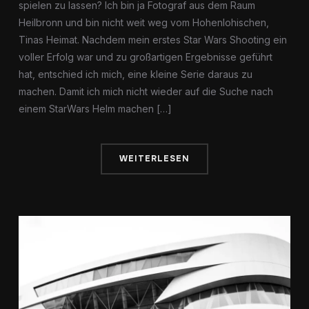
spielen zu lassen? Ich bin ja Fotograf aus dem Raum
Heilbronn und bin nicht weit weg vom Hohenlohischen,
Tinas Heimat. Nachdem mein erstes Star Wars Shooting ein
voller Erfolg war und zu großartigen Ergebnisse geführt
hat, entschied ich mich, eine kleine Serie daraus zu
machen. Damit ich mich nicht wieder auf die Suche nach
einem StarWars Helm machen […]
WEITERLESEN