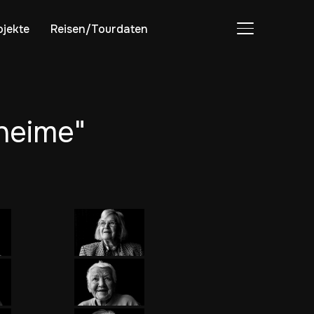
ojekte
Reisen/Tourdaten
SEITENLEIST
heime"