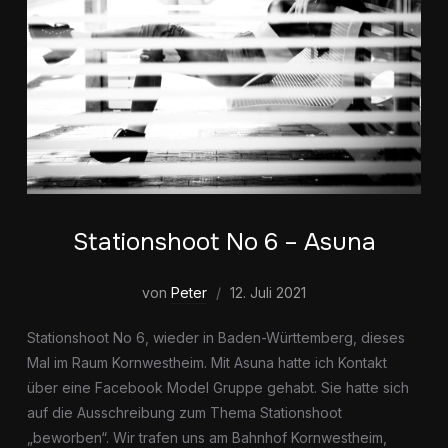
Stationshoot No 6 – Asuna
von
Peter
12. Juli 2021
Stationshoot No 6, wieder in Baden-Württemberg, dieses
Mal im Raum Kornwestheim. Mit Asuna hatte ich Kontakt
über eine Facebook Model Gruppe gehabt. Sie hatte sich
auf die Ausschreibung zum Thema Stationshoot
„beworben“. Wir trafen uns am Bahnhof Kornwestheim,