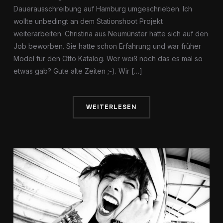
Dauerausschreibung auf Hamburg umgeschrieben. Ich
wollte unbedingt an dem Stationshoot Projekt
weiterarbeiten. Christina aus Neumünster hatte sich auf den
Job beworben. Sie hatte schon Erfahrung und war früher
Model für den Otto Katalog. Wer weiß noch das es mal so
etwas gab? Gute alte Zeiten ;-). Wir […]
WEITERLESEN